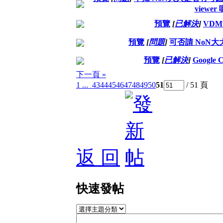
viewer 
預覽
[
已解決
]
VDM
預覽
[
問題
]
可否請 NoN
預覽
[
已解決
]
Google
下一頁 »
1 ...
43
44
45
46
47
48
49
50
51
/ 51 頁
返 回
快速發帖