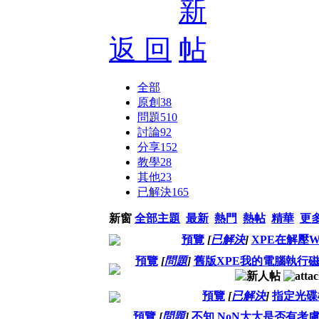
返 回
全部
原創
38
問題
510
討論
92
分享
152
教學
28
其他
23
已解決
165
新窗
全部主題
最新
熱門
熱帖
精華
更
預覽
[
已解決
]
XPE在解壓W
預覽
[
問題
]
舊版XPE我的電腦執行
預覽
[
已解決
]
指定光碟
預覽
[
問題
]
不知 NoN大大是否有考慮將fox