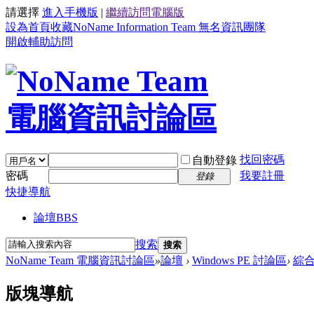
請選擇
進入手機版
|
繼續訪問電腦版
設為首頁
收藏NoName Information Team 無名資訊團隊
開啟輔助訪問
找回密碼
自動登錄
密碼
我要註冊
登錄
快捷導航
論壇
BBS
搜索
搜索
NoName Team 電腦資訊討論區
»
論壇
›
Windows PE 討論區
›
綜
版塊導航