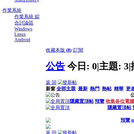
作業系統
作業系統 綜
合討論區
Windows
Linux
Android
收藏本版
(
8
)
|
訂閱
公告
今日:
0
|
主題:
3
|
返 回
新窗
全部主題
最新
熱門
熱帖
精華
更
隱藏置頂帖
預覽
收集各位電
隱藏置頂帖
預覽
返 回