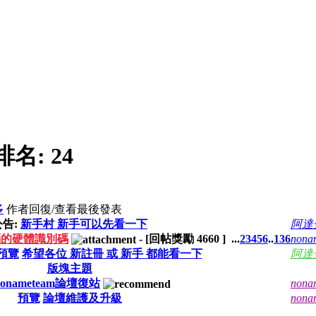
排名:
24
多
作者
回復/查看
最後發表
公告:
新手村 新手可以先看一下
阿達
腦的硬體識別碼
-
[回帖獎勵
4660
]
...
2
3
4
5
6
..
136
nona
預覽
希望各位 新註冊 或 新手 都能看一下
阿達
版塊主題
nonameteam論壇復站
nona
預覽
論壇維護及升級
nona