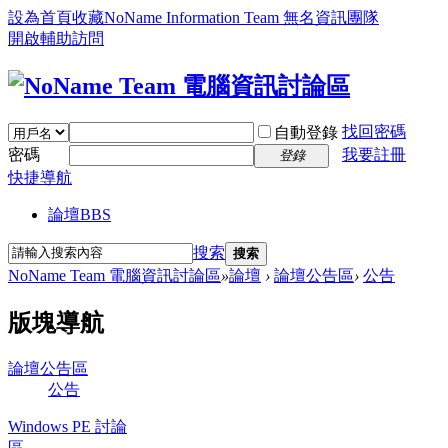
設為首頁
收藏NoName Information Team 無名資訊團隊
開啟輔助訪問
找回密碼
自動登錄
密碼
我要註冊
登錄
快捷導航
論壇
BBS
搜索
搜索
NoName Team 電腦資訊討論區
»
論壇
›
論壇公告區
›
公告
版塊導航
論壇公告區
公告
Windows PE 討論
區