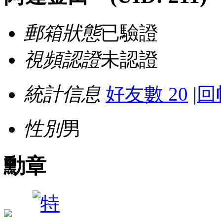
郵箱狀態
已驗證
視頻認證
未認證
統計信息
好友數 20
|
回
性別
男
勳章