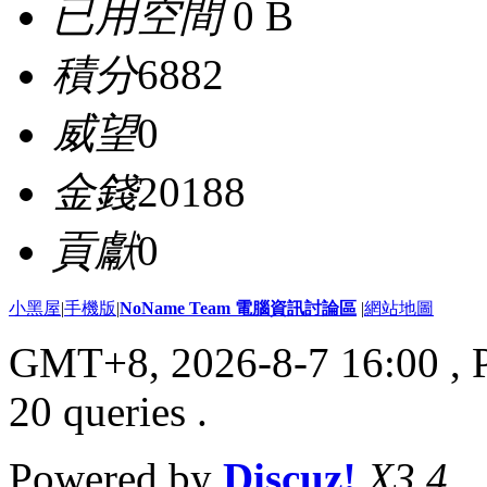
已用空間
0 B
積分
6882
威望
0
金錢
20188
貢獻
0
小黑屋
|
手機版
|
NoName Team 電腦資訊討論區
|
網站地圖
GMT+8, 2026-8-7 16:00
, 
20 queries .
Powered by
Discuz!
X3.4