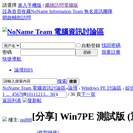
請選擇
進入手機版
|
繼續訪問電腦版
設為首頁
收藏NoName Information Team 無名資訊團隊
開啟輔助訪問
找回密碼
自動登錄
密碼
我要註冊
登錄
快捷導航
論壇
BBS
搜索
搜索
NoName Team 電腦資訊討論區
»
論壇
›
Windows PE 討論區
›
綜
1 ...
4
5
6
7
8
9
10
11
12
13
... 36
/ 36 頁
下一頁
返回列表
[分享]
Win7PE 測試版 
樓主:
nu888
[複製鏈接]