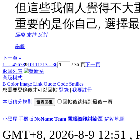
但這些我個人覺得不大重
重要的是你自己, 選擇
回復
支持
反對
舉報
下一頁 »
1 ...
4
5
6
7
8
9
10
11
12
13
... 36
/ 36 頁
下一頁
返回列表
高級模式
B
Color
Image
Link
Quote
Code
Smilies
您需要登錄後才可以回帖
登錄
|
我要註冊
本版積分規則
回帖後跳轉到最後一頁
發表回復
小黑屋
|
手機版
|
NoName Team 電腦資訊討論區
|
網站地圖
GMT+8, 2026-8-9 12:51
, 