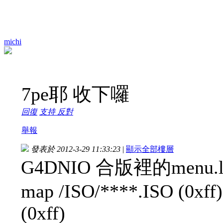
michi
7pe耶 收下囉
回復
支持
反對
舉報
發表於 2012-3-29 11:33:23
|
顯示全部樓層
G4DNIO 合版裡的menu.l
map /ISO/****.ISO (0xff
(0xff)