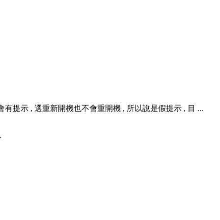
示 , 選重新開機也不會重開機 , 所以說是假提示 , 目 ...
.