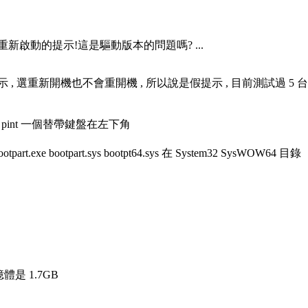
新啟動的提示!這是驅動版本的問題嗎? ...
 選重新開機也不會重開機 , 所以說是假提示 , 目前測試過 5 台電
 pint 一個替帶鍵盤在左下角
.exe bootpart.sys bootpt64.sys 在 System32 SysWOW64 目錄
體是 1.7GB