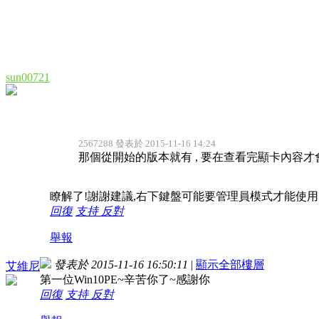
sun00721
2567288 發表於 2015-11-16 14:24
那個從開始的版本就有 , 要在查看完顯卡內容才會有提
瞭解了!謝謝建議,右下鍵盤可能要管理員模式才能使用
回復
支持
反對
舉報
發表於 2015-11-16 16:50:11
|
顯示全部樓層
艾維尼
第一位Win10PE~辛苦你了~感謝你
回復
支持
反對