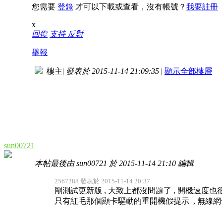
您需要
登錄
才可以下載或查看，沒有帳號？
我要註冊
x
回復
支持
反對
舉報
樓主
|
發表於 2015-11-14 21:09:35
|
顯示全部樓層
sun00721
本帖最後由 sun00721 於 2015-11-14 21:10 編輯
2567288 發表於 2015-11-14 20:37
剛測試更新版 , 大致上都沒問題了 , 開機速度也
只有紅毛那個顯卡驅動的重開機假提示 , 無線網卡也