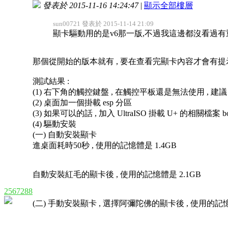
發表於 2015-11-16 14:24:47
|
顯示全部樓層
sun00721 發表於 2015-11-14 21:09
顯卡驅動用的是v6那一版,不過我這邊都沒看過有重
那個從開始的版本就有 , 要在查看完顯卡內容才會有提示 ,
測試結果 :
(1) 右下角的觸控鍵盤 , 在觸控平板還是無法使用 , 建議
(2) 桌面加一個掛載 esp 分區
(3) 如果可以的話 , 加入 UltraISO 掛載 U+ 的相關檔案 bootpart
(4) 驅動安裝
(一) 自動安裝顯卡
進桌面耗時50秒 , 使用的記憶體是 1.4GB
自動安裝紅毛的顯卡後 , 使用的記憶體是 2.1GB
2567288
(二) 手動安裝顯卡 , 選擇阿彌陀佛的顯卡後 , 使用的記憶