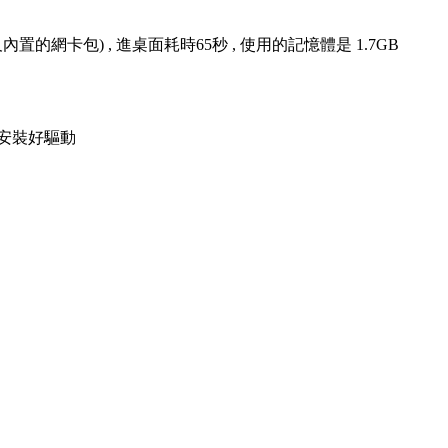
的網卡包) , 進桌面耗時65秒 , 使用的記憶體是 1.7GB
已安裝好驅動