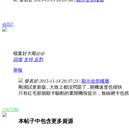
s9357
檔案好大喔@@
回復
支持
反對
舉報
發表於 2015-11-14 20:37:21
|
顯示全部樓層
剛測試更新版 , 大致上都沒問題了 , 開機速度也很快
只有紅毛那個顯卡驅動的重開機假提示 , 無線網卡也
2567288
本帖子中包含更多資源