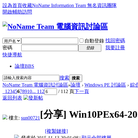
設為首頁
收藏NoName Information Team 無名資訊團隊
開啟輔助訪問
找回密碼
自動登錄
密碼
我要註冊
登錄
快捷導航
論壇
BBS
搜索
搜索
NoName Team 電腦資訊討論區
»
論壇
›
Windows PE 討論區
›
綜
1
2
3
4
5
6
7
8
9
10
... 112
/ 112 頁
下一頁
返回列表
[分享]
Win10PEx64-20
樓主:
sun00721
[複製鏈接]
發表於 2015-11-13 20:01:08
|
顯示全部樓層