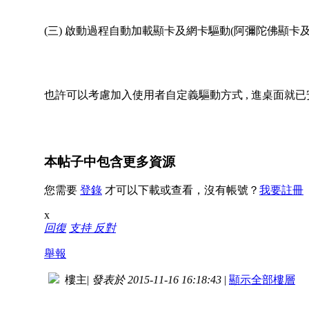
(三) 啟動過程自動加載顯卡及網卡驅動(阿彌陀佛顯卡及內置
也許可以考慮加入使用者自定義驅動方式 , 進桌面就
本帖子中包含更多資源
您需要
登錄
才可以下載或查看，沒有帳號？
我要註冊
x
回復
支持
反對
舉報
樓主
|
發表於 2015-11-16 16:18:43
|
顯示全部樓層