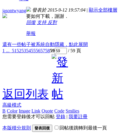
發表於 2015-9-12 19:57:04
|
顯示全部樓層
jasontwyang
要如何下載，謝謝．
回復
支持
反對
舉報
還有一些帖子被系統自動隱藏，點此展開
1 ...
51
52
53
54
55
56
57
58
59
/ 59 頁
返回列表
高級模式
B
Color
Image
Link
Quote
Code
Smilies
您需要登錄後才可以回帖
登錄
|
我要註冊
本版積分規則
回帖後跳轉到最後一頁
發表回復