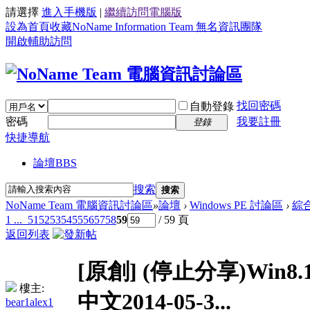
請選擇
進入手機版
|
繼續訪問電腦版
設為首頁
收藏NoName Information Team 無名資訊團隊
開啟輔助訪問
找回密碼
自動登錄
密碼
我要註冊
登錄
快捷導航
論壇
BBS
搜索
搜索
NoName Team 電腦資訊討論區
»
論壇
›
Windows PE 討論區
›
綜
1 ...
51
52
53
54
55
56
57
58
59
/ 59 頁
返回列表
[原創]
(停止分享)Win8.1
樓主:
中文2014-05-3...
bear1alex1