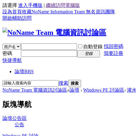
請選擇
進入手機版
|
繼續訪問電腦版
設為首頁
收藏NoName Information Team 無名資訊團隊
開啟輔助訪問
找回密碼
自動登錄
密碼
我要註冊
登錄
快捷導航
論壇
BBS
搜索
搜索
NoName Team 電腦資訊討論區
»
論壇
›
Windows PE 討論區
›
灌
版塊導航
論壇公告區
公告
Windows PE 討論