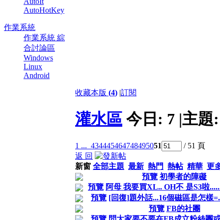
AutoIt
AutoHotKey
作業系統
作業系統 綜
合討論區
Windows
Linux
Android
收藏本版
(
4
)
|
訂閱
灌水區
今日:
7
|
主題
1 ...
43
44
45
46
47
48
49
50
51
/ 51 頁
返 回
新窗
全部主題
最新
熱門
熱帖
精華
更
預覽
初學者的障礙
預覽
阿母 我要買XL.. OH不 是S3啦.......
預覽
[回復]題外話...16個磁區是怎樣=.
預覽
FB的社團
預覽
問大家要不要在FB成立粉絲團