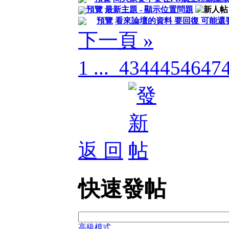
預覽
最新主題 - 顯示位置問題
預覽
看來論壇的資料 要回復 可能還
下一頁 »
1 ...
43
44
45
46
47
返 回
快速發帖
高級模式