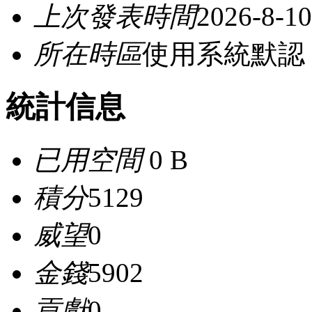
上次發表時間
2026-8-10
所在時區
使用系統默認
統計信息
已用空間
0 B
積分
5129
威望
0
金錢
5902
貢獻
0