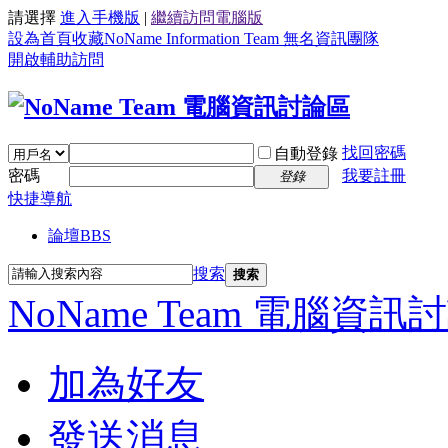
請選擇
進入手機版
|
繼續訪問電腦版
設為首頁
收藏NoName Information Team 無名資訊團隊
開啟輔助訪問
找回密碼
自動登錄
密碼
我要註冊
登錄
快捷導航
論壇
BBS
搜索
搜索
NoName Team 電腦資訊
加為好友
發送消息