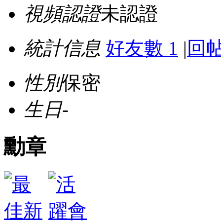
視頻認證
未認證
統計信息
好友數 1
|
回帖
性別
保密
生日
-
勳章