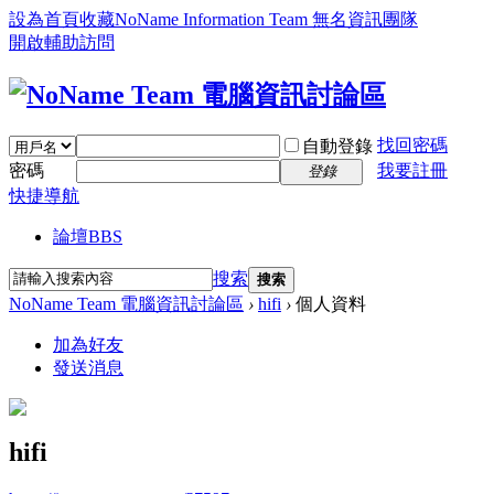
設為首頁
收藏NoName Information Team 無名資訊團隊
開啟輔助訪問
找回密碼
自動登錄
密碼
我要註冊
登錄
快捷導航
論壇
BBS
搜索
搜索
NoName Team 電腦資訊討論區
›
hifi
›
個人資料
加為好友
發送消息
hifi