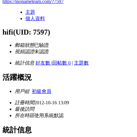
https://inonameteam.com/?7597
主題
個人資料
hifi
(UID: 7597)
郵箱狀態
已驗證
視頻認證
未認證
統計信息
好友數
|
回帖數 0
|
主題數
活躍概況
用戶組
初級會員
註冊時間
2012-10-16 13:09
最後訪問
所在時區
使用系統默認
統計信息