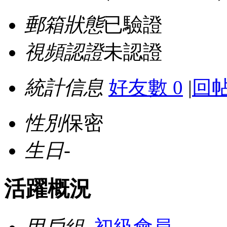
郵箱狀態
已驗證
視頻認證
未認證
統計信息
好友數 0
|
回帖
性別
保密
生日
-
活躍概況