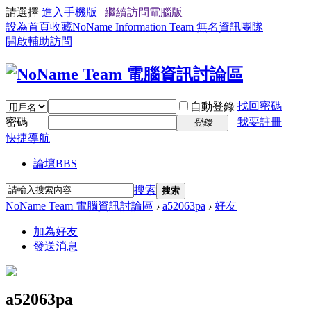
請選擇
進入手機版
|
繼續訪問電腦版
設為首頁
收藏NoName Information Team 無名資訊團隊
開啟輔助訪問
找回密碼
自動登錄
密碼
我要註冊
登錄
快捷導航
論壇
BBS
搜索
搜索
NoName Team 電腦資訊討論區
›
a52063pa
›
好友
加為好友
發送消息
a52063pa