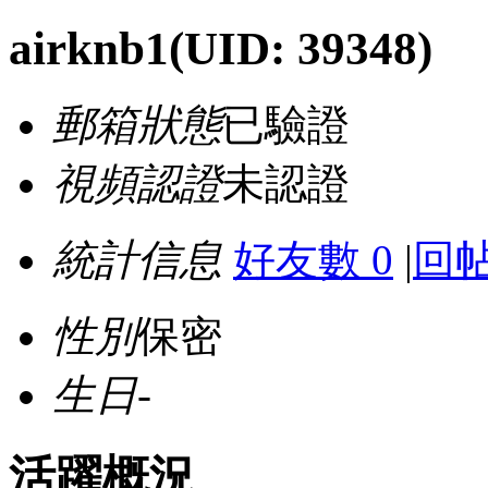
airknb1
(UID: 39348)
郵箱狀態
已驗證
視頻認證
未認證
統計信息
好友數 0
|
回帖
性別
保密
生日
-
活躍概況