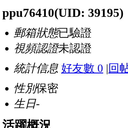
ppu76410
(UID: 39195)
郵箱狀態
已驗證
視頻認證
未認證
統計信息
好友數 0
|
回帖
性別
保密
生日
-
活躍概況