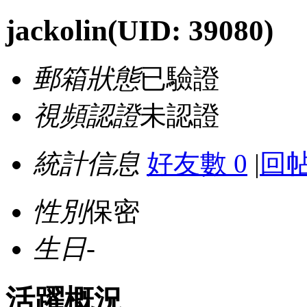
jackolin
(UID: 39080)
郵箱狀態
已驗證
視頻認證
未認證
統計信息
好友數 0
|
回帖
性別
保密
生日
-
活躍概況