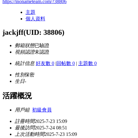
https://inonameteam.com/?38806
主題
個人資料
jackjff
(UID: 38806)
郵箱狀態
已驗證
視頻認證
未認證
統計信息
好友數 0
|
回帖數 0
|
主題數 0
性別
保密
生日
-
活躍概況
用戶組
初級會員
註冊時間
2025-7-23 15:09
最後訪問
2025-7-24 08:51
上次活動時間
2025-7-23 15:09