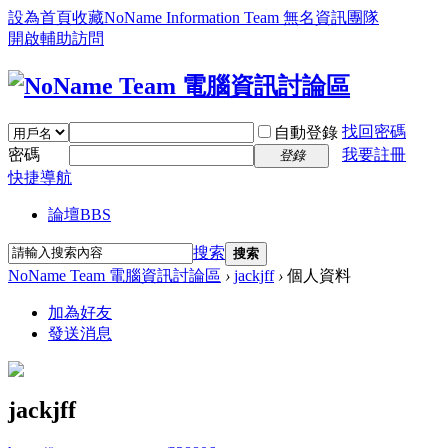
設為首頁
收藏NoName Information Team 無名資訊團隊
開啟輔助訪問
找回密碼
自動登錄
密碼
我要註冊
登錄
快捷導航
論壇
BBS
搜索
搜索
NoName Team 電腦資訊討論區
›
jackjff
›
個人資料
加為好友
發送消息
jackjff