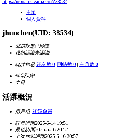
https://inonameteam.com/?38534
主題
個人資料
jhunchen
(UID: 38534)
郵箱狀態
已驗證
視頻認證
未認證
統計信息
好友數 0
|
回帖數 0
|
主題數 0
性別
保密
生日
-
活躍概況
用戶組
初級會員
註冊時間
2025-6-14 19:51
最後訪問
2025-6-16 20:57
上次活動時間
2025-6-16 20:57