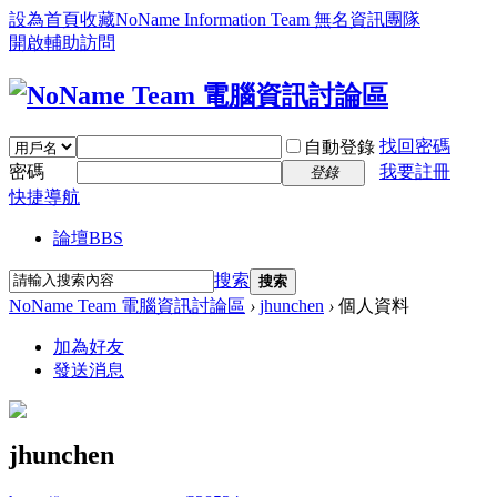
設為首頁
收藏NoName Information Team 無名資訊團隊
開啟輔助訪問
找回密碼
自動登錄
密碼
我要註冊
登錄
快捷導航
論壇
BBS
搜索
搜索
NoName Team 電腦資訊討論區
›
jhunchen
›
個人資料
加為好友
發送消息
jhunchen