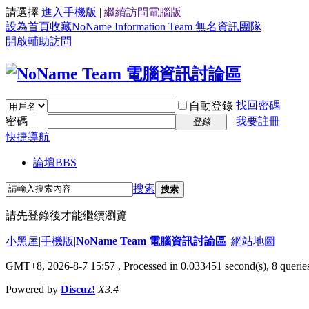
請選擇
進入手機版
|
繼續訪問電腦版
設為首頁
收藏NoName Information Team 無名資訊團隊
開啟輔助訪問
找回密碼
自動登錄
密碼
我要註冊
登錄
快捷導航
論壇
BBS
搜索
搜索
請先登錄後才能繼續瀏覽
小黑屋
|
手機版
|
NoName Team 電腦資訊討論區
|
網站地圖
GMT+8, 2026-8-7 15:57
, Processed in 0.033451 second(s), 8 queries
Powered by
Discuz!
X3.4