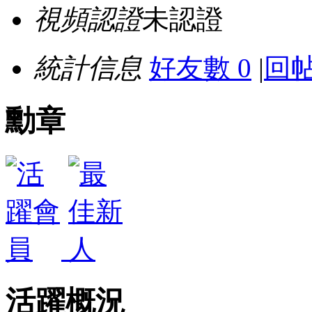
視頻認證
未認證
統計信息
好友數 0
|
回帖
勳章
活躍概況