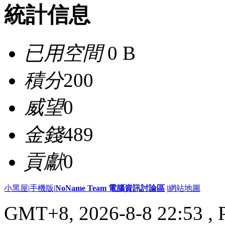
統計信息
已用空間
0 B
積分
200
威望
0
金錢
489
貢獻
0
小黑屋
|
手機版
|
NoName Team 電腦資訊討論區
|
網站地圖
GMT+8, 2026-8-8 22:53
, 