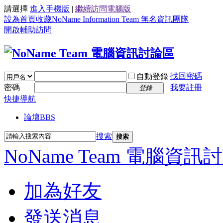
請選擇
進入手機版
|
繼續訪問電腦版
設為首頁
收藏NoName Information Team 無名資訊團隊
開啟輔助訪問
找回密碼
自動登錄
密碼
我要註冊
登錄
快捷導航
論壇
BBS
搜索
搜索
NoName Team 電腦資訊
加為好友
發送消息