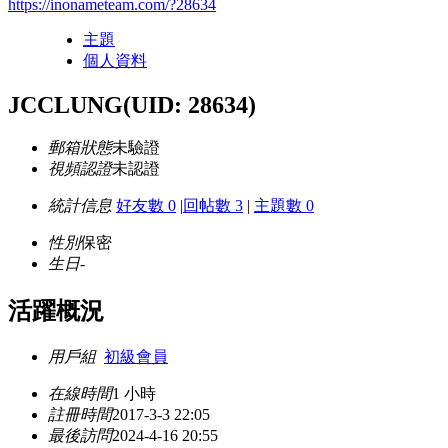
https://inonameteam.com/?28634
主題
個人資料
JCCLUNG
(UID: 28634)
郵箱狀態
未驗證
視頻認證
未認證
統計信息
好友數 0
|
回帖數 3
|
主題數 0
性別
保密
生日
-
活躍概況
用戶組
初級會員
在線時間
1 小時
註冊時間
2017-3-3 22:05
最後訪問
2024-4-16 20:55