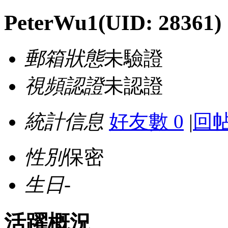
PeterWu1
(UID: 28361)
郵箱狀態
未驗證
視頻認證
未認證
統計信息
好友數 0
|
回帖
性別
保密
生日
-
活躍概況