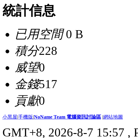
統計信息
已用空間
0 B
積分
228
威望
0
金錢
517
貢獻
0
小黑屋
|
手機版
|
NoName Team 電腦資訊討論區
|
網站地圖
GMT+8, 2026-8-7 15:57
, 