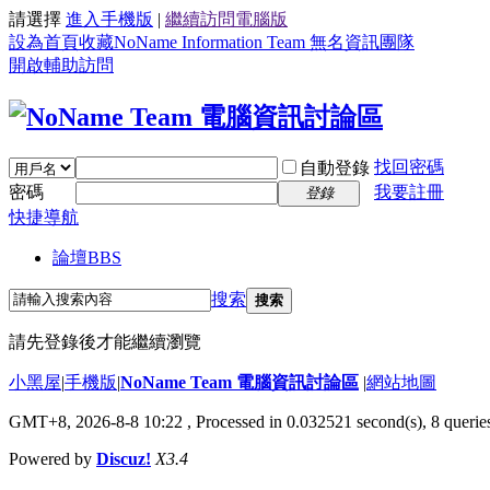
請選擇
進入手機版
|
繼續訪問電腦版
設為首頁
收藏NoName Information Team 無名資訊團隊
開啟輔助訪問
找回密碼
自動登錄
密碼
我要註冊
登錄
快捷導航
論壇
BBS
搜索
搜索
請先登錄後才能繼續瀏覽
小黑屋
|
手機版
|
NoName Team 電腦資訊討論區
|
網站地圖
GMT+8, 2026-8-8 10:22
, Processed in 0.032521 second(s), 8 queries
Powered by
Discuz!
X3.4