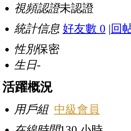
視頻認證
未認證
統計信息
好友數 0
|
回帖
性別
保密
生日
-
活躍概況
用戶組
中級會員
在線時間
130 小時