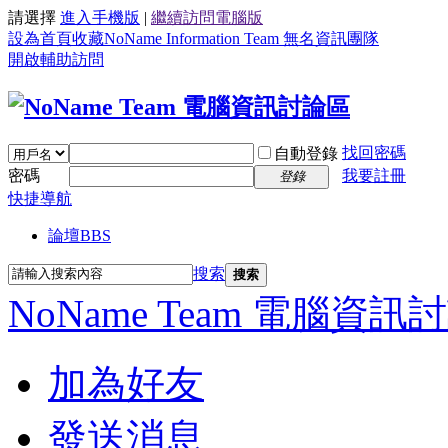
請選擇
進入手機版
|
繼續訪問電腦版
設為首頁
收藏NoName Information Team 無名資訊團隊
開啟輔助訪問
找回密碼
自動登錄
密碼
我要註冊
登錄
快捷導航
論壇
BBS
搜索
搜索
NoName Team 電腦資訊
加為好友
發送消息