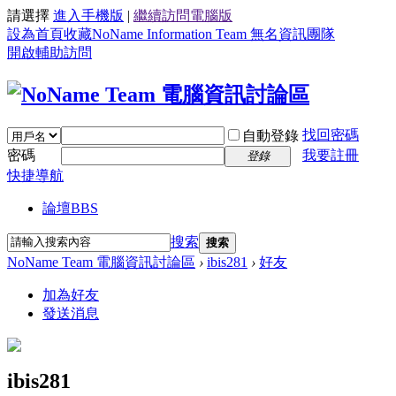
請選擇
進入手機版
|
繼續訪問電腦版
設為首頁
收藏NoName Information Team 無名資訊團隊
開啟輔助訪問
找回密碼
自動登錄
密碼
我要註冊
登錄
快捷導航
論壇
BBS
搜索
搜索
NoName Team 電腦資訊討論區
›
ibis281
›
好友
加為好友
發送消息
ibis281