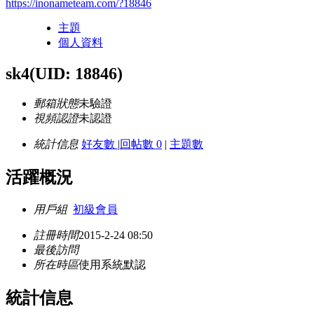
https://inonameteam.com/?18846
主題
個人資料
sk4
(UID: 18846)
郵箱狀態
未驗證
視頻認證
未認證
統計信息
好友數
|
回帖數 0
|
主題數
活躍概況
用戶組
初級會員
註冊時間
2015-2-24 08:50
最後訪問
所在時區
使用系統默認
統計信息