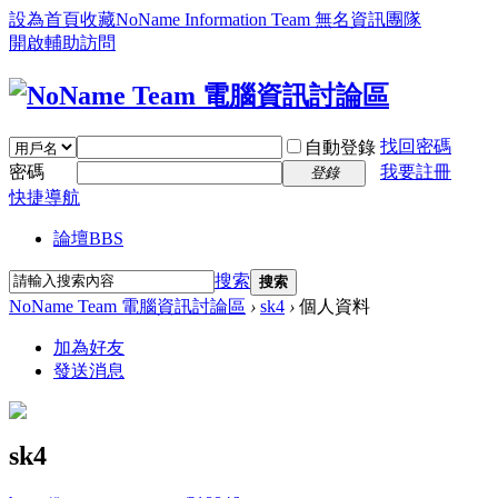
設為首頁
收藏NoName Information Team 無名資訊團隊
開啟輔助訪問
找回密碼
自動登錄
密碼
我要註冊
登錄
快捷導航
論壇
BBS
搜索
搜索
NoName Team 電腦資訊討論區
›
sk4
›
個人資料
加為好友
發送消息
sk4