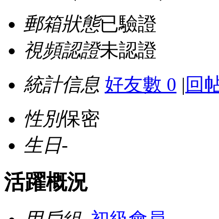
郵箱狀態
已驗證
視頻認證
未認證
統計信息
好友數 0
|
回帖
性別
保密
生日
-
活躍概況