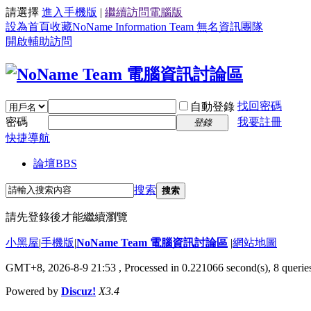
請選擇
進入手機版
|
繼續訪問電腦版
設為首頁
收藏NoName Information Team 無名資訊團隊
開啟輔助訪問
找回密碼
自動登錄
密碼
我要註冊
登錄
快捷導航
論壇
BBS
搜索
搜索
請先登錄後才能繼續瀏覽
小黑屋
|
手機版
|
NoName Team 電腦資訊討論區
|
網站地圖
GMT+8, 2026-8-9 21:53
, Processed in 0.221066 second(s), 8 queries
Powered by
Discuz!
X3.4