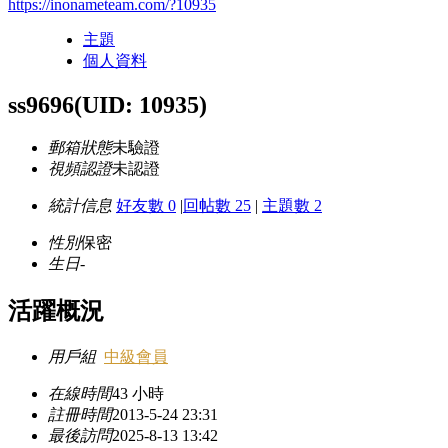
https://inonameteam.com/?10935
主題
個人資料
ss9696
(UID: 10935)
郵箱狀態
未驗證
視頻認證
未認證
統計信息
好友數 0
|
回帖數 25
|
主題數 2
性別
保密
生日
-
活躍概況
用戶組
中級會員
在線時間
43 小時
註冊時間
2013-5-24 23:31
最後訪問
2025-8-13 13:42