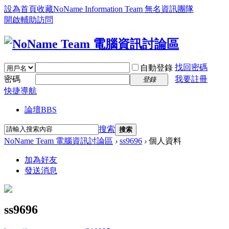
設為首頁
收藏NoName Information Team 無名資訊團隊
開啟輔助訪問
找回密碼
自動登錄
密碼
我要註冊
登錄
快捷導航
論壇
BBS
搜索
搜索
NoName Team 電腦資訊討論區
›
ss9696
›
個人資料
加為好友
發送消息
ss9696