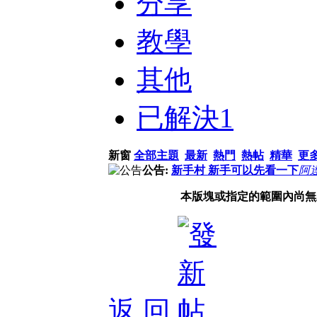
分享
教學
其他
已解決
1
新窗
全部主題
最新
熱門
熱帖
精華
更
公告:
新手村 新手可以先看一下
阿
本版塊或指定的範圍內尚無
返 回