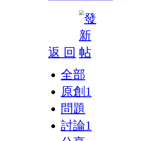
返 回
全部
原創
1
問題
討論
1