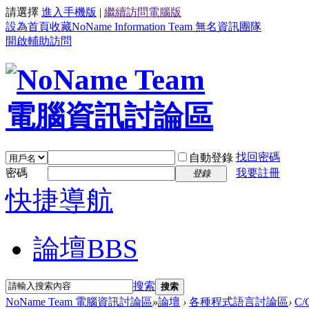
請選擇
進入手機版
|
繼續訪問電腦版
設為首頁
收藏NoName Information Team 無名資訊團隊
開啟輔助訪問
找回密碼
自動登錄
密碼
我要註冊
登錄
快捷導航
論壇
BBS
搜索
搜索
NoName Team 電腦資訊討論區
»
論壇
›
各種程式語言討論區
›
C/