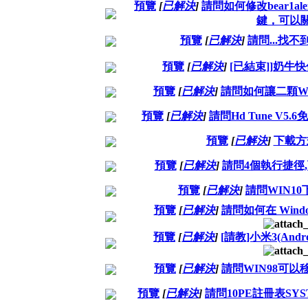
預覽
[
已解決
]
請問如何修改bear1al
鍵，可以
預覽
[
已解決
]
請問...找不
預覽
[
已解決
]
[已結束]]奶牛
預覽
[
已解決
]
請問如何讓二顆W
預覽
[
已解決
]
請問Hd Tune V
預覽
[
已解決
]
下載方
預覽
[
已解決
]
請問4個執行捷徑,
預覽
[
已解決
]
請問WIN1
預覽
[
已解決
]
請問如何在 Wind
預覽
[
已解決
]
[請教]小米3(Andr
預覽
[
已解決
]
請問WIN98可以移
預覽
[
已解決
]
請問10PE註冊表SY