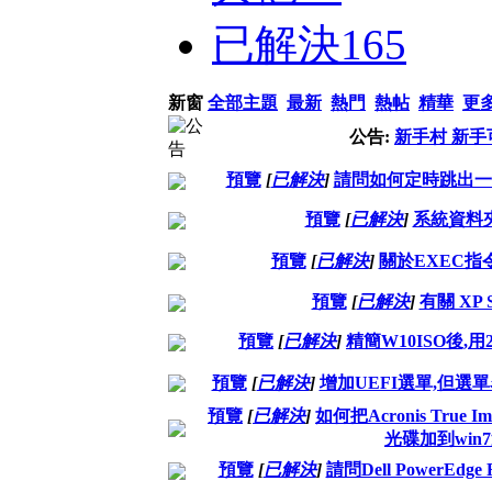
已解決
165
新窗
全部主題
最新
熱門
熱帖
精華
更
公告:
新手村 新
預覽
[
已解決
]
請問如何定時跳出一
預覽
[
已解決
]
系統資料夾
預覽
[
已解決
]
關於EXEC指
預覽
[
已解決
]
有關 XP
預覽
[
已解決
]
精簡W10ISO後,用2
預覽
[
已解決
]
增加UEFI選單,但選
預覽
[
已解決
]
如何把Acronis True I
光碟加到win
預覽
[
已解決
]
請問Dell PowerE