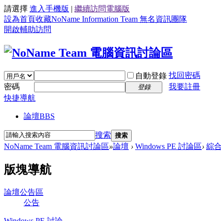
請選擇
進入手機版
|
繼續訪問電腦版
設為首頁
收藏NoName Information Team 無名資訊團隊
開啟輔助訪問
找回密碼
自動登錄
密碼
我要註冊
登錄
快捷導航
論壇
BBS
搜索
搜索
NoName Team 電腦資訊討論區
»
論壇
›
Windows PE 討論區
›
綜
版塊導航
論壇公告區
公告
Windows PE 討論