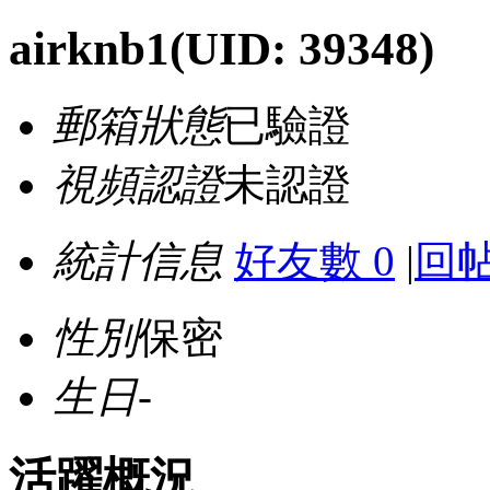
airknb1
(UID: 39348)
郵箱狀態
已驗證
視頻認證
未認證
統計信息
好友數 0
|
回帖
性別
保密
生日
-
活躍概況