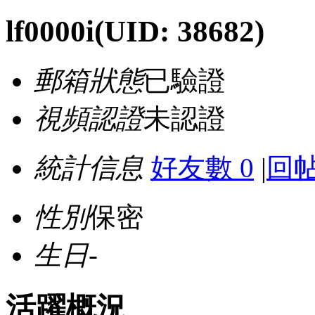
lf0000i
(UID: 38682)
郵箱狀態
已驗證
視頻認證
未認證
統計信息
好友數 0
|
回帖
性別
保密
生日
-
活躍概況